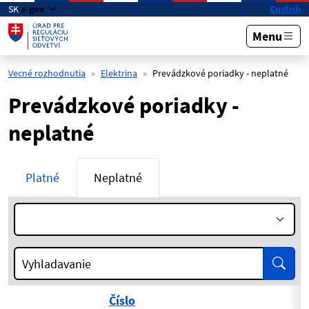
Preskočiť na hlavný obsah
SK
e-gov
English
Menu
Vecné rozhodnutia
Elektrina
Prevádzkové poriadky - neplatné
Prevádzkové poriadky -
neplatné
Platné
Neplatné
Rok:
Vyhľa
Vyhladavanie
Číslo