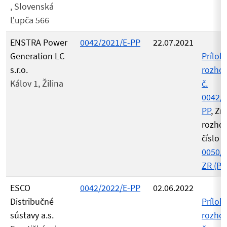
, Slovenská
Ľupča 566
ENSTRA Power
0042/2021/E-PP
22.07.2021
Generation LC
Príloh
s.r.o.
rozho
Kálov 1, Žilina
č.
0042/2
PP
, Zr
rozho
číslo
0050/2
ZR (PD
ESCO
0042/2022/E-PP
02.06.2022
Distribučné
Príloh
sústavy a.s.
rozho