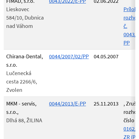
FIMAD, s.r.o.
0043/2022/E-PP
02.06.2022
Lieskovec
Príloh
584/10, Dubnica
rozho
nad Váhom
č.
0043/2
PP
Chirana-Dental,
0044/2007/02/PP
04.05.2007
s.r.o.
Lučenecká
cesta 2266/6,
Zvolen
MKM - servis,
0044/2013/E-PP
25.11.2013
, Zruš
s.r.o.,
rozho
Dlhá 88, ŽILINA
číslo
0162/2
ZR (PD