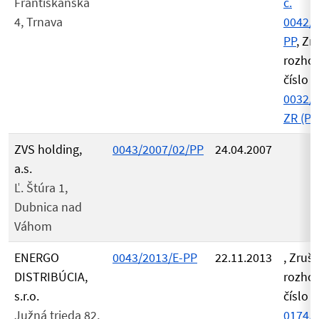
Františkánska
č.
4, Trnava
0042/2
PP
, Zr
rozho
číslo
0032/2
ZR (PD
ZVS holding,
0043/2007/02/PP
24.04.2007
a.s.
Ľ. Štúra 1,
Dubnica nad
Váhom
ENERGO
0043/2013/E-PP
22.11.2013
, Zruš
DISTRIBÚCIA,
rozho
s.r.o.
číslo
Južná trieda 82,
0174/2