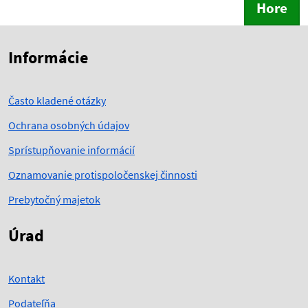
Hore
Skočiť na začiatok obsahu
Skočiť na hlavičku
Informácie
Často kladené otázky
Ochrana osobných údajov
Sprístupňovanie informácií
Oznamovanie protispoločenskej činnosti
Prebytočný majetok
Úrad
Kontakt
Podateľňa