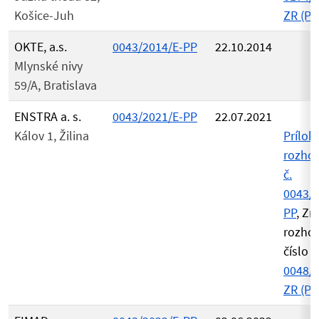
Košice-Juh
ZR (PD
OKTE, a.s.
0043/2014/E-PP
22.10.2014
Mlynské nivy
59/A, Bratislava
ENSTRA a. s.
0043/2021/E-PP
22.07.2021
Kálov 1, Žilina
Príloh
rozho
č.
0043/2
PP
, Zr
rozho
číslo
0048/2
ZR (PD