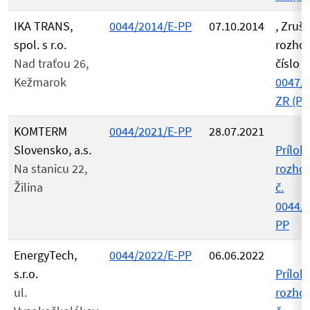
IKA TRANS,
0044/2014/E-PP
07.10.2014
, Zruš
spol. s r.o.
rozho
Nad traťou 26,
číslo
Kežmarok
0047/2
ZR (PD
KOMTERM
0044/2021/E-PP
28.07.2021
Slovensko, a.s.
Príloh
Na stanicu 22,
rozho
Žilina
č.
0044/2
PP
EnergyTech,
0044/2022/E-PP
06.06.2022
s.r.o.
Príloh
ul.
rozho