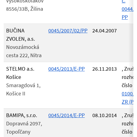
Vysokoškolákov
č.
8556/33B, Žilina
0044/2
PP
BUČINA
0045/2007/02/PP
24.04.2007
ZVOLEN, a.s.
Novozámocká
cesta 222, Nitra
STELMO a.s.
0045/2013/E-PP
26.11.2013
, Zruš
Košice
rozho
Smaragdová 1,
číslo
Košice II
0100/2
ZR (PD
BAMIPA, s.r.o.
0045/2014/E-PP
08.10.2014
, Zruš
Dopravná 2097,
rozho
Topoľčany
číslo