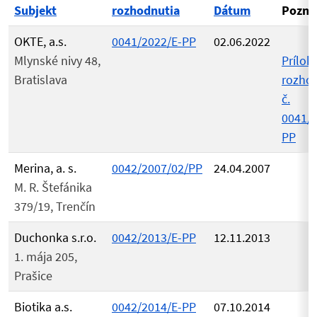
Subjekt
rozhodnutia
Dátum
Pozn
OKTE, a.s.
0041/2022/E-PP
02.06.2022
Mlynské nivy 48,
Príloh
Bratislava
rozho
č.
0041/2
PP
Merina, a. s.
0042/2007/02/PP
24.04.2007
M. R. Štefánika
379/19, Trenčín
Duchonka s.r.o.
0042/2013/E-PP
12.11.2013
1. mája 205,
Prašice
Biotika a.s.
0042/2014/E-PP
07.10.2014