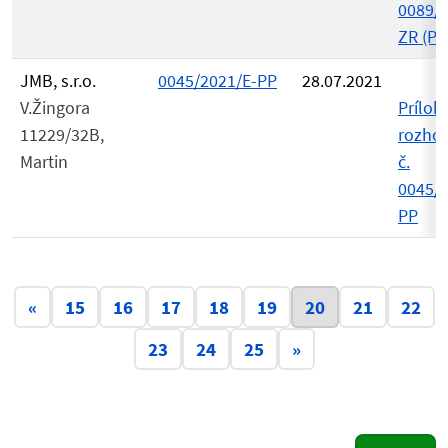
0089/2
ZR (PD
JMB, s.r.o.
0045/2021/E-PP
28.07.2021
V.Žingora
Príloh
11229/32B,
rozho
Martin
č.
0045/2
PP
Aktuálna strán
«
15
16
17
18
19
20
21
22
23
24
25
»