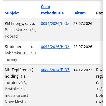
Číslo
Subjekt
rozhodnutia
Dátum
Pozn
KM Energy, s. r. o.
0094/2026/E-OZ
28.07.2026
Bajkalská 2337/7,
Poprad
Studenec s. r. o.
0093/2026/E-OZ
23.07.2026
Rybárska 1035/13,
Turany
MH Teplárenský
0088/2024/E-OZ
14.12.2023
Rozh
holding, a.s.
regul
Turbínová 3,
č.
Bratislava -
33/1
mestská časť
bolo
Nové Mesto
rozh