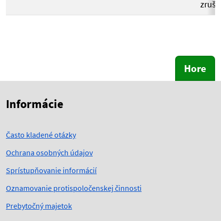
zruš
Hore
Skočiť na začiatok obsahu
Skočiť na hlavičku
Informácie
Často kladené otázky
Ochrana osobných údajov
Sprístupňovanie informácií
Oznamovanie protispoločenskej činnosti
Prebytočný majetok