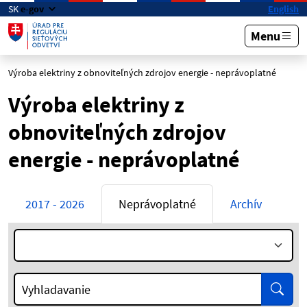
Preskočiť na hlavný obsah
SK
e-gov
English
Menu
Výroba elektriny z obnoviteľných zdrojov energie - neprávoplatné
Výroba elektriny z
obnoviteľných zdrojov
energie - neprávoplatné
2017 - 2026
Neprávoplatné
Archív
Rok:
Vyhľa
Vyhladavanie