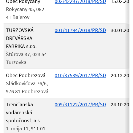
Obec Rokycany
002/42297/2018/PR/SD
15.02.201
Rokycany 45, 082
41 Bajerov
TURZOVSKÁ
001/41794/2018/PR/SD
30.01.201
DREVÁRSKA
FABRIKA s.r.o.
Štúrova 37, 023 54
Turzovka
Obec Podbrezová
010/37539/2017/PR/SD
20.12.201
Sládkovičova 76/6,
976 81 Podbrezová
Trenčianska
009/31122/2017/PR/SD
24.10.201
vodárenská
spoločnosť, a.s.
1. mája 11, 911 01