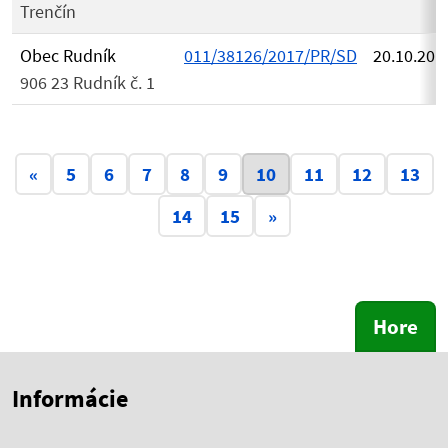
Trenčín
Obec Rudník
011/38126/2017/PR/SD
20.10.201
906 23 Rudník č. 1
Aktuálna stránka 10
«
5
6
7
8
9
10
11
12
13
14
15
»
Hore
Skočiť na začiatok obsahu
Skočiť na hlavičku
Informácie