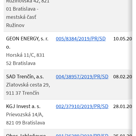
Ružinovská 42, 821
01 Bratislava -
mestská časť
Ružinov
GEON ENERGY, s. r.
005/8384/2019/PR/SD
10.05.201
o.
Horská 11/C, 831
52 Bratislava
SAD Trenčín, a.s.
004/38957/2019/PR/SD
08.02.201
Zlatovská cesta 29,
911 37 Trenčín
KGJ Invest a. s.
002/37910/2019/PR/SD
28.01.201
Prievozská 14/A,
821 09 Bratislava
Obec Jabloňovce
001/36289/2019/PR/SD
25.01.201