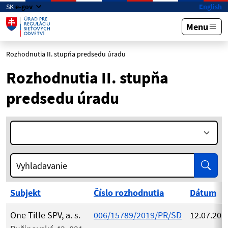
Preskočiť na hlavný obsah
SK
e-gov
English
Menu
Rozhodnutia II. stupňa predsedu úradu
Rozhodnutia II. stupňa
predsedu úradu
Rok:
Vyhľa
Vyhladavanie
Subjekt
Číslo rozhodnutia
Dátum
One Title SPV, a. s.
006/15789/2019/PR/SD
12.07.201