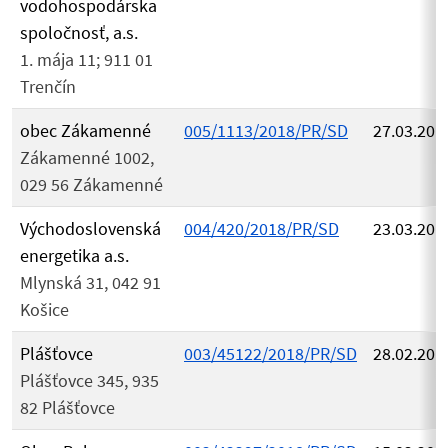
vodohospodárska
spoločnosť, a.s.
1. mája 11; 911 01
Trenčín
obec Zákamenné
005/1113/2018/PR/SD
27.03.201
Zákamenné 1002,
029 56 Zákamenné
Východoslovenská
004/420/2018/PR/SD
23.03.201
energetika a.s.
Mlynská 31, 042 91
Košice
Plášťovce
003/45122/2018/PR/SD
28.02.201
Plášťovce 345, 935
82 Plášťovce