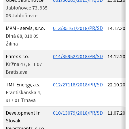
Jabloňovce 73, 935
06 Jabloňovce
MKM - servis, s.r.o.
013/35161/2018/PR/SD
14.12.201
Dlhá 88, 010 09
Žilina
Enrex s.r.o.
014/35952/2018/PR/SD
14.12.201
Krížna 47, 811 07
Bratislava
TMT Energy, a.s.
012/27118/2018/PR/SD
22.10.201
Františkánska 4,
917 01 Trnava
Development In
010/13079/2018/PR/SD
11.07.201
Slovak
Investments, s.r.o.