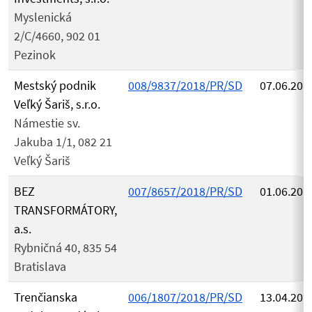
Myslenická
2/C/4660, 902 01
Pezinok
Mestský podnik
008/9837/2018/PR/SD
07.06.201
Veľký Šariš, s.r.o.
Námestie sv.
Jakuba 1/1, 082 21
Veľký Šariš
BEZ
007/8657/2018/PR/SD
01.06.201
TRANSFORMÁTORY,
a.s.
Rybničná 40, 835 54
Bratislava
Trenčianska
006/1807/2018/PR/SD
13.04.201