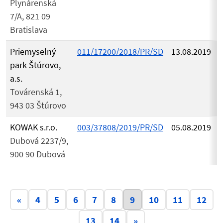
Plynárenská
7/A, 821 09
Bratislava
Priemyselný
011/17200/2018/PR/SD
13.08.2019
park Štúrovo,
a.s.
Továrenská 1,
943 03 Štúrovo
KOWAK s.r.o.
003/37808/2019/PR/SD
05.08.2019
Dubová 2237/9,
900 90 Dubová
Aktuálna stránka 9
«
4
5
6
7
8
9
10
11
12
13
14
»