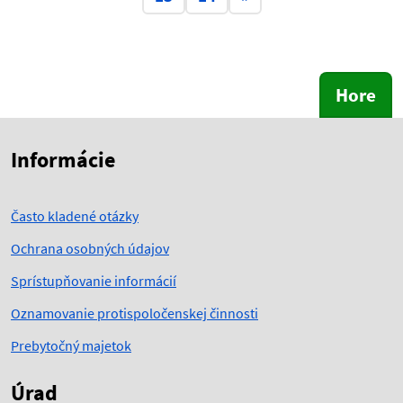
Hore
Skočiť na začiatok obsahu
Skočiť na hlavičku
Informácie
Často kladené otázky
Ochrana osobných údajov
Sprístupňovanie informácií
Oznamovanie protispoločenskej činnosti
Prebytočný majetok
Úrad