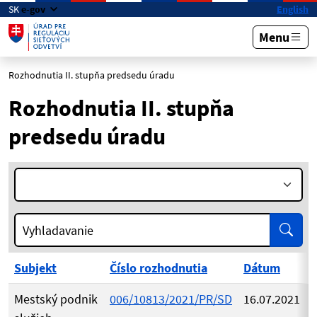
Preskočiť na hlavný obsah
SK
e-gov
English
Menu
Rozhodnutia II. stupňa predsedu úradu
Rozhodnutia II. stupňa
predsedu úradu
Rok:
Vyhľa
Vyhladavanie
Subjekt
Číslo rozhodnutia
Dátum
Mestský podnik
006/10813/2021/PR/SD
16.07.2021