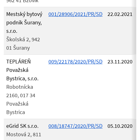
962 41 Bzovík
Mestský bytový
001/28906/2021/PR/SD
22.02.2021
podnik Šurany,
s.r.o.
Školská 2, 942
01 Šurany
TEPLÁREŇ
009/22178/2020/PR/SD
23.11.2020
Považská
Bystrica, s.r.o.
Robotnícka
2160, 017 34
Považská
Bystrica
eGrid SK s.r.o.
008/18747/2020/PR/SD
05.10.2020
Mostová 2, 811