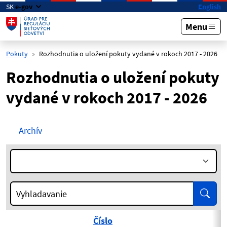
Preskočiť na hlavný obsah
SK
e-gov
English
Menu
Pokuty
Rozhodnutia o uložení pokuty vydané v rokoch 2017 - 2026
Rozhodnutia o uložení pokuty
vydané v rokoch 2017 - 2026
Archív
Rok:
Vyhľa
Vyhladavanie
Číslo