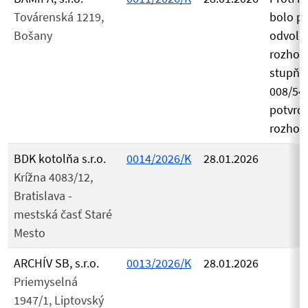
Továrenská 1219,
bolo p
Bošany
odvolan
rozhodn
stupňa 
008/54
potvrd
rozhod
BDK kotolňa s.r.o.
0014/2026/K
28.01.2026
Krížna 4083/12,
Bratislava -
mestská časť Staré
Mesto
ARCHÍV SB, s.r.o.
0013/2026/K
28.01.2026
Priemyselná
1947/1, Liptovský