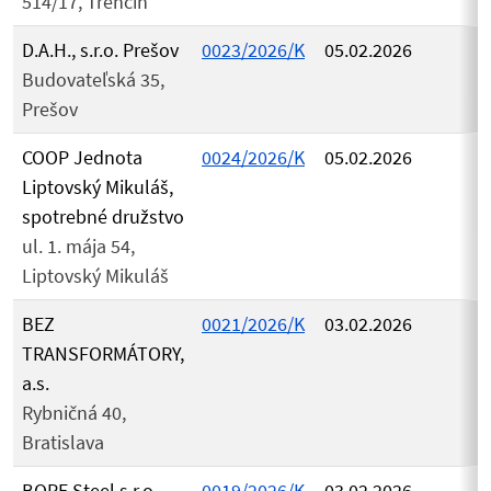
514/17, Trenčín
D.A.H., s.r.o. Prešov
0023/2026/K
05.02.2026
Budovateľská 35,
Prešov
COOP Jednota
0024/2026/K
05.02.2026
Liptovský Mikuláš,
spotrebné družstvo
ul. 1. mája 54,
Liptovský Mikuláš
BEZ
0021/2026/K
03.02.2026
TRANSFORMÁTORY,
a.s.
Rybničná 40,
Bratislava
BOPE Steel s.r.o.
0019/2026/K
03.02.2026