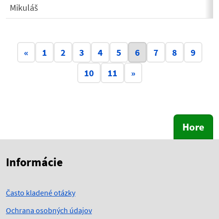
Mikuláš
Aktuálna stránka 6
«
1
2
3
4
5
6
7
8
9
10
11
»
Hore
Skočiť na začiatok obsahu
Skočiť na hlavičku
Informácie
Často kladené otázky
Ochrana osobných údajov