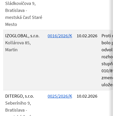
Sládkovičova 9,
Bratislava -
mestská časť Staré
Mesto
IZOGLOBAL, s.r.o.
0016/2026/K
10.02.2026
Proti r
Kollárova 85,
bolo p
Martin
odvolan
rozhodn
stupňa 
010/89
zmenen
uložene
DITERGO, s.r.o.
0025/2026/K
10.02.2026
Seberíniho 9,
Bratislava -