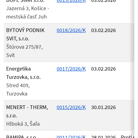
Jazerná 3, Košice -
mestská časť Juh
BYTOVÝ PODNIK
0018/2026/K
03.02.2026
SVIT, s.r.o.
Štúrova 275/87,
Svit
Energetika
0017/2026/K
03.02.2026
Turzovka, s.r.o.
Stred 409,
Turzovka
MENERT - THERM,
0015/2026/K
30.01.2026
s.r.o.
Hlboká 3, Šaľa
BAMIPA, s.r.o.
0011/2026/K
28.01.2026
Proti r