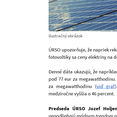
ilustračný obrázok
ÚRSO upozorňuje, že napriek re
fotovoltiky sa ceny elektriny na 
Denné dáta ukazujú, že napríkla
pod 77 eur za megawatthodinu. 
za megawatthodinu (
viď graf
medziročne vyššia o 46 percent.
Predseda ÚRSO Jozef Holjen
nepodliehajú módnym trendom an