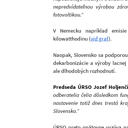
nepredvídateľnou výrobou záro
fotovoltikou.“
V Nemecku napríklad emisie
kilowatthodinu (
viď graf
).
Naopak, Slovensko sa podporou j
dekarbonizácie a výroby lacnej 
ale dlhodobých rozhodnutí.
Predseda ÚRSO Jozef Holjenčí
odberatelia čelia dôsledkom fun
nastavenie totiž dnes trestá kra
Slovensko.“
ÚRSO preto opätovne vyzýva na