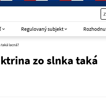
Z
ľ
Regulovaný subjekt
Rozhodnu
a taká lacná?
ektrina zo slnka taká