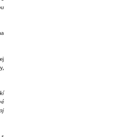
ou
na
ej
y,
kí
vé
aj
 s