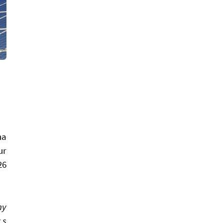
na
ur
26
ny
 s