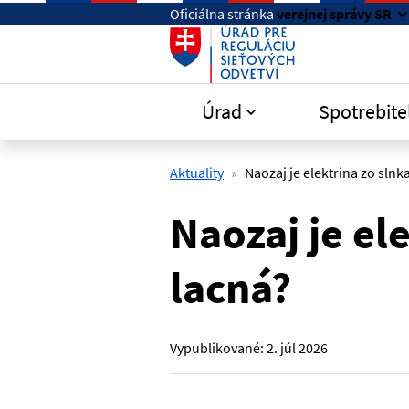
Preskočiť na hlavný obsah
Oficiálna stránka
verejnej správy SR
Úrad
Spotrebite
Aktuality
Naozaj je elektrina zo slnk
Naozaj je el
lacná?
Vypublikované:
2. júl 2026