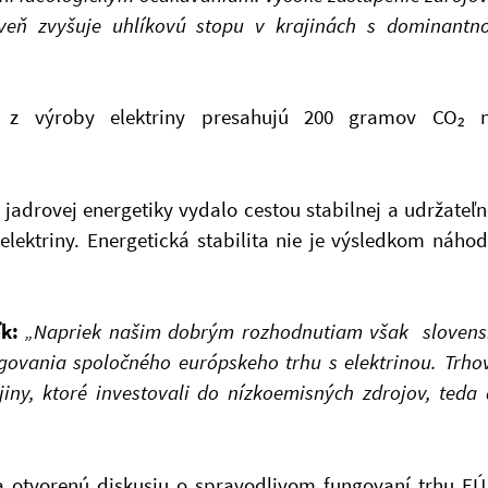
veň zvyšuje uhlíkovú stopu v krajinách s dominantn
 z výroby elektriny presahujú 200 gramov CO₂ 
adrovej energetiky vydalo cestou stabilnej a udržateľn
elektriny. Energetická stabilita nie je výsledkom náhod
k:
„Napriek našim dobrým rozhodnutiam však slovens
govania spoločného európskeho trhu s elektrinou. Trho
jiny, ktoré investovali do nízkoemisných zdrojov, teda 
 otvorenú diskusiu o spravodlivom fungovaní trhu EÚ