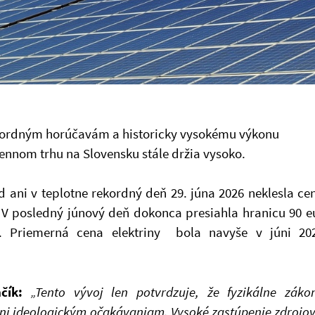
kordným horúčavám a historicky vysokému výkonu
dennom trhu na Slovensku stále držia vysoko.
d ani v teplotne rekordný deň 29. júna 2026 neklesla ce
V posledný júnový deň dokonca presiahla hranicu 90 e
). Priemerná cena elektriny bola navyše v júni 20
čík:
„Tento vývoj len potvrdzuje, že fyzikálne záko
i ideologickým očakávaniam. Vysoké zastúpenie zdrojov