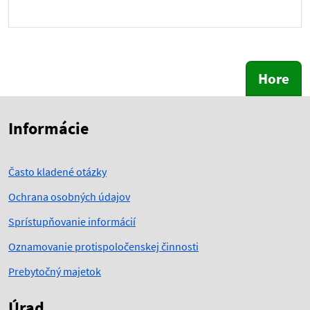
Hore
Skočiť na začiatok obsahu
Skočiť na hlavičku
Informácie
Často kladené otázky
Ochrana osobných údajov
Sprístupňovanie informácií
Oznamovanie protispoločenskej činnosti
Prebytočný majetok
Úrad