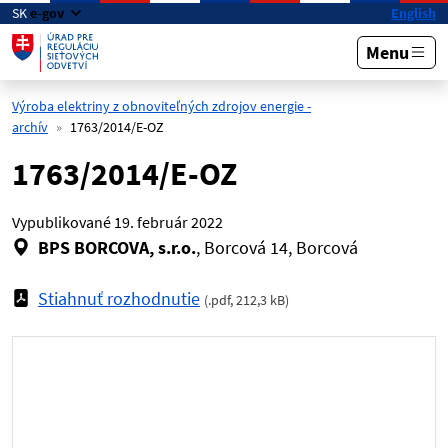
Preskočiť na hlavný obsah
SK
e-gov
English
Menu
Výroba elektriny z obnoviteľných zdrojov energie -
archív
1763/2014/E-OZ
1763/2014/E-OZ
Vypublikované
19. február 2022
BPS BORCOVA, s.r.o.
, Borcová 14, Borcová
Stiahnuť rozhodnutie
(
.pdf
,
212,3 kB
)