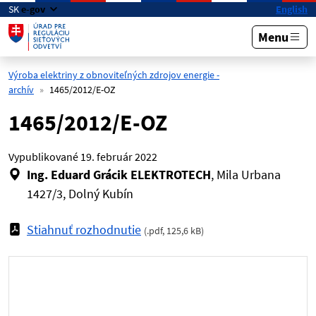
Preskočiť na hlavný obsah
SK
e-gov
English
Menu
Výroba elektriny z obnoviteľných zdrojov energie -
archív
1465/2012/E-OZ
1465/2012/E-OZ
Vypublikované
19. február 2022
Ing. Eduard Grácik ELEKTROTECH
, Mila Urbana
1427/3, Dolný Kubín
Stiahnuť rozhodnutie
(
.pdf
,
125,6 kB
)