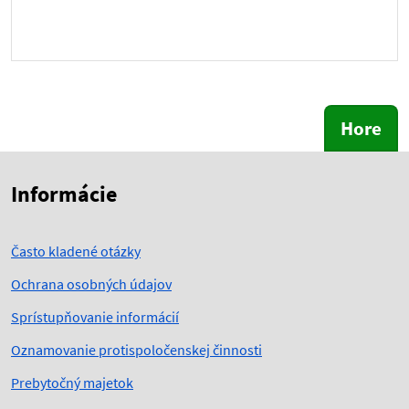
Hore
Skočiť na začiatok obsahu
Skočiť na hlavičku
Informácie
Často kladené otázky
Ochrana osobných údajov
Sprístupňovanie informácií
Oznamovanie protispoločenskej činnosti
Prebytočný majetok