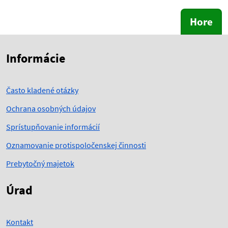
Hore
Skočiť na začiatok obsahu
Skočiť na hlavičku
Informácie
Často kladené otázky
Ochrana osobných údajov
Sprístupňovanie informácií
Oznamovanie protispoločenskej činnosti
Prebytočný majetok
Úrad
Kontakt