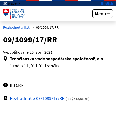
Preskočiť na hlavný obsah
SK
e-gov
English
Menu
Rozhodnutia II.st.
09/1099/17/RR
09/1099/17/RR
Vypublikované
20. apríl 2021
Trenčianska vodohospodárska spoločnosť, a.s.
,
1.mája 11, 911 01 Trenčín
II.st.RR
Rozhodnutie 09/1099/17/RR
(
.pdf
,
513,66 kB
)