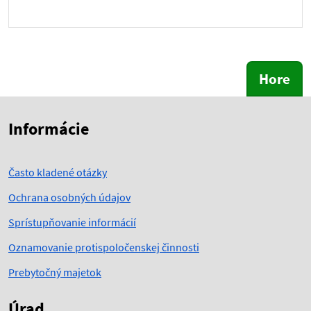
Hore
Skočiť na začiatok obsahu
Skočiť na hlavičku
Informácie
Často kladené otázky
Ochrana osobných údajov
Sprístupňovanie informácií
Oznamovanie protispoločenskej činnosti
Prebytočný majetok
Úrad