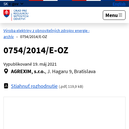
Preskočiť na hlavný obsah
SK
e-gov
English
Menu
Výroba elektriny z obnoviteľných zdrojov energie -
archív
0754/2014/E-OZ
0754/2014/E-OZ
Vypublikované
19. máj 2021
AGREXIM, s.r.o.
, J. Hagaru 9, Bratislava
Stiahnuť rozhodnutie
(
.pdf
,
119,9 kB
)