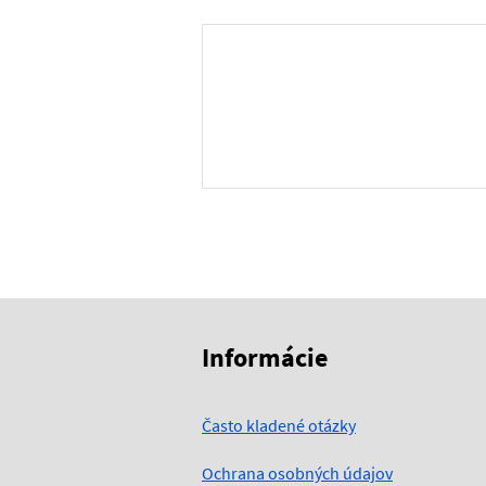
Skočiť na začiatok obsahu
Skočiť na hlavičku
Informácie
Často kladené otázky
Ochrana osobných údajov