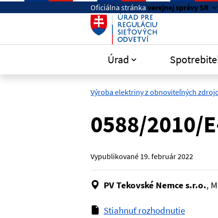
Preskočiť na hlavný obsah
Oficiálna stránka
verejnej správy SR
Úrad
Spotrebite
Výroba elektriny z obnoviteľných zdrojo
0588/2010/E
Vypublikované
19. február 2022
PV Tekovské Nemce s.r.o.
, M
Stiahnuť rozhodnutie