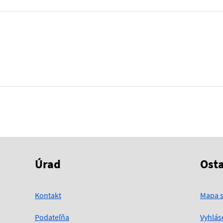
Úrad
Ost
Kontakt
Mapa s
Podateľňa
Vyhlás