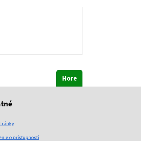
Hore
atné
tránky
enie o prístupnosti