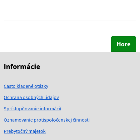
Hore
Skočiť na začiatok obsahu
Skočiť na hlavičku
Informácie
Často kladené otázky
Ochrana osobných údajov
Sprístupňovanie informácií
Oznamovanie protispoločenskej činnosti
Prebytočný majetok