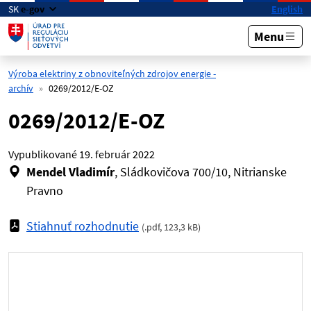
Preskočiť na hlavný obsah
SK
e-gov
English
Menu
Výroba elektriny z obnoviteľných zdrojov energie -
archív
0269/2012/E-OZ
0269/2012/E-OZ
Vypublikované
19. február 2022
Mendel Vladimír
, Sládkovičova 700/10, Nitrianske
Pravno
Stiahnuť rozhodnutie
(
.pdf
,
123,3 kB
)