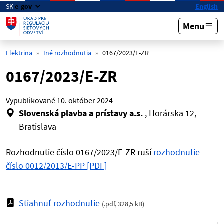
Preskočiť na hlavný obsah
SK
e-gov
English
Menu
Elektrina
Iné rozhodnutia
0167/2023/E-ZR
0167/2023/E-ZR
Vypublikované
10. október 2024
Slovenská plavba a prístavy a.s.
, Horárska 12,
Bratislava
Rozhodnutie číslo 0167/2023/E-ZR ruší
rozhodnutie
číslo 0012/2013/E-PP [PDF]
Stiahnuť rozhodnutie
(
.pdf
,
328,5 kB
)