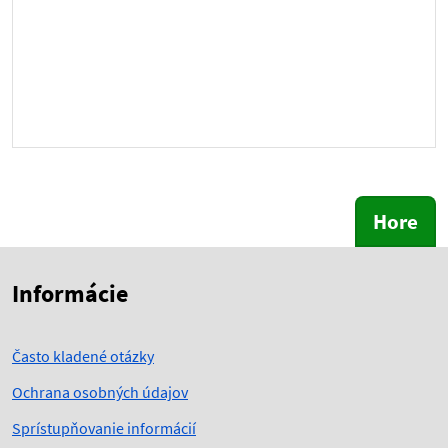
Hore
Skočiť na začiatok obsahu
Skočiť na hlavičku
Informácie
Často kladené otázky
Ochrana osobných údajov
Sprístupňovanie informácií