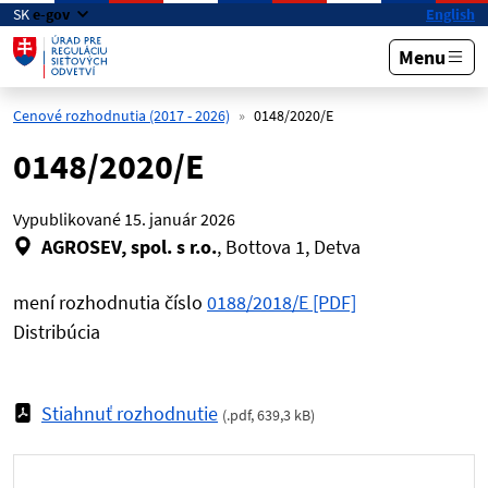
Preskočiť na hlavný obsah
SK
e-gov
English
Menu
Cenové rozhodnutia (2017 - 2026)
0148/2020/E
0148/2020/E
Vypublikované
15. január 2026
AGROSEV, spol. s r.o.
, Bottova 1, Detva
mení rozhodnutia číslo
0188/2018/E [PDF]
Distribúcia
Stiahnuť rozhodnutie
(
.pdf
,
639,3 kB
)