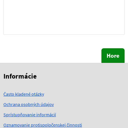
Hore
Skočiť na začiatok obsahu
Skočiť na hlavičku
Informácie
Často kladené otázky
Ochrana osobných údajov
Sprístupňovanie informácií
Oznamovanie protispoločenskej činnosti