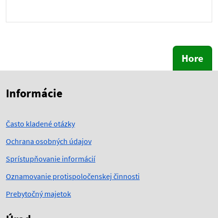
Hore
Skočiť na začiatok obsahu
Skočiť na hlavičku
Informácie
Často kladené otázky
Ochrana osobných údajov
Sprístupňovanie informácií
Oznamovanie protispoločenskej činnosti
Prebytočný majetok