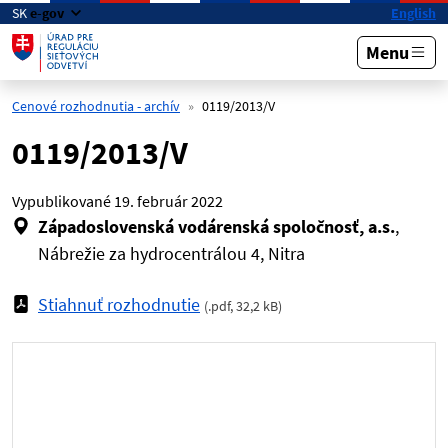
Preskočiť na hlavný obsah
SK
e-gov
English
Menu
Cenové rozhodnutia - archív
0119/2013/V
0119/2013/V
Vypublikované
19. február 2022
Západoslovenská vodárenská spoločnosť, a.s.
,
Nábrežie za hydrocentrálou 4, Nitra
Stiahnuť rozhodnutie
(
.pdf
,
32,2 kB
)