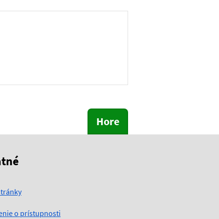
Hore
atné
tránky
enie o prístupnosti