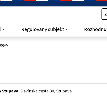
Z
ľ
Regulovaný subjekt
Rozhodnu
005/V
a Stupava
, Devínska cesta 30, Stupava