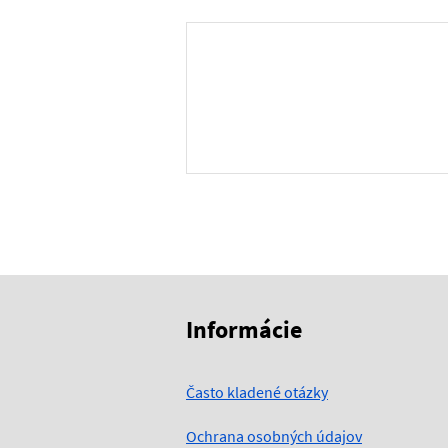
Skočiť na začiatok obsahu
Skočiť na hlavičku
Informácie
Často kladené otázky
Ochrana osobných údajov