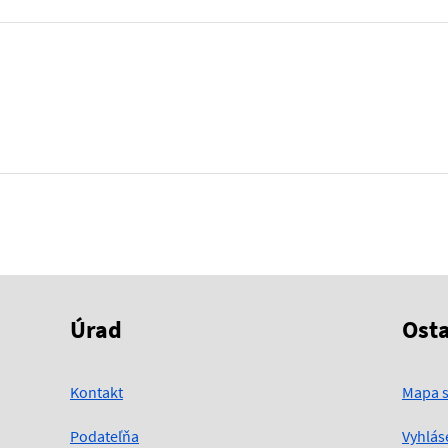
Úrad
Ost
Kontakt
Mapa s
Podateľňa
Vyhlás