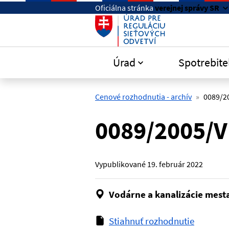
Preskočiť na hlavný obsah
Oficiálna stránka
verejnej správy SR
Úrad
Spotrebite
Cenové rozhodnutia - archív
0089/2
0089/2005/V
Vypublikované
19. február 2022
Vodárne a kanalizácie mest
Stiahnuť rozhodnutie