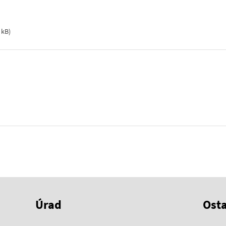
 kB
)
Úrad
Ost