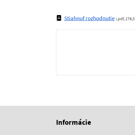
Stiahnuť rozhodnutie
(
.pdf
,
278,5
Skočiť na začiatok obsahu
Skočiť na hlavičku
Informácie