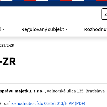
Z
ľ
Regulovaný subjekt
Rozhodnu
023/E-ZR
-ZR
 správu majetku, s.r.o.
, Vajnorská ulica 135, Bratislava
R ruší
rozhodnutie číslo 0035/2013/E-PP (PDF)