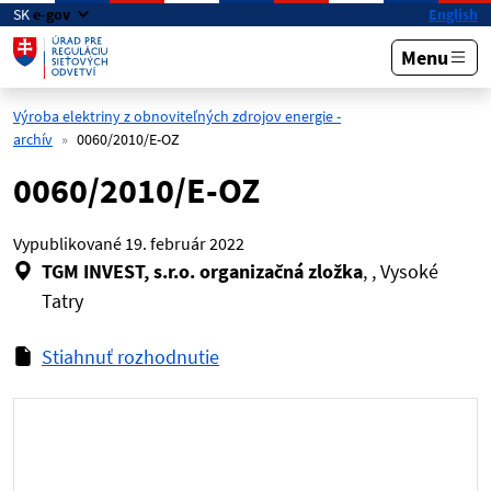
Preskočiť na hlavný obsah
SK
e-gov
English
Menu
Výroba elektriny z obnoviteľných zdrojov energie -
archív
0060/2010/E-OZ
0060/2010/E-OZ
Vypublikované
19. február 2022
TGM INVEST, s.r.o. organizačná zložka
, , Vysoké
Tatry
Stiahnuť rozhodnutie