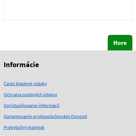
Hore
Skočiť na začiatok obsahu
Skočiť na hlavičku
Informácie
Často kladené otázky
Ochrana osobných údajov
Sprístupňovanie informácií
Oznamovanie protispoločenskej činnosti
Prebytočný majetok