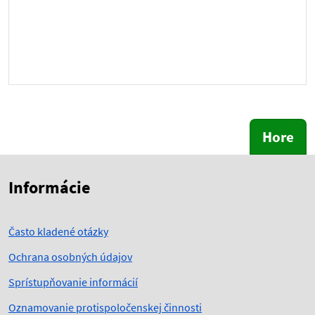
Hore
Skočiť na začiatok obsahu
Skočiť na hlavičku
Informácie
Často kladené otázky
Ochrana osobných údajov
Sprístupňovanie informácií
Oznamovanie protispoločenskej činnosti