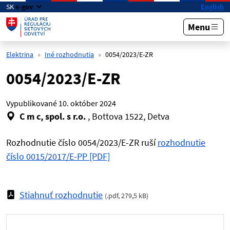
Preskočiť na hlavný obsah
SK
e-gov
English
Menu
Elektrina
Iné rozhodnutia
0054/2023/E-ZR
0054/2023/E-ZR
Vypublikované
10. október 2024
C m c, spol. s r.o.
, Bottova 1522, Detva
Rozhodnutie číslo 0054/2023/E-ZR ruší
rozhodnutie
číslo 0015/2017/E-PP [PDF]
Stiahnuť rozhodnutie
(
.pdf
,
279,5 kB
)