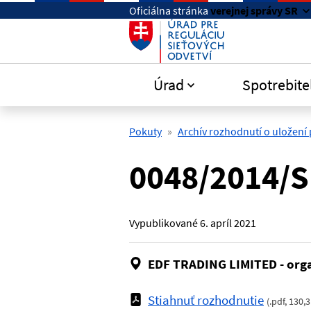
Preskočiť na hlavný obsah
Oficiálna stránka
verejnej správy SR
Úrad
Spotrebite
Pokuty
Archív rozhodnutí o uložení
0048/2014/S
Vypublikované
6. apríl 2021
EDF TRADING LIMITED - org
Stiahnuť rozhodnutie
(
.pdf
,
130,3