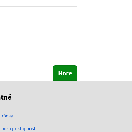
Hore
atné
tránky
enie o prístupnosti