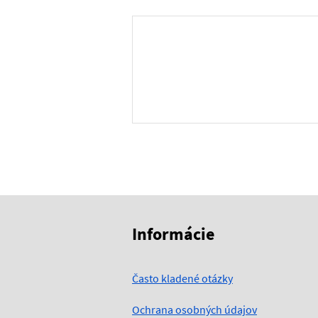
Skočiť na začiatok obsahu
Skočiť na hlavičku
Informácie
Často kladené otázky
Ochrana osobných údajov