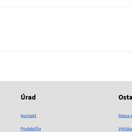
Úrad
Ost
Kontakt
Mapa s
Podateľňa
Vyhlás