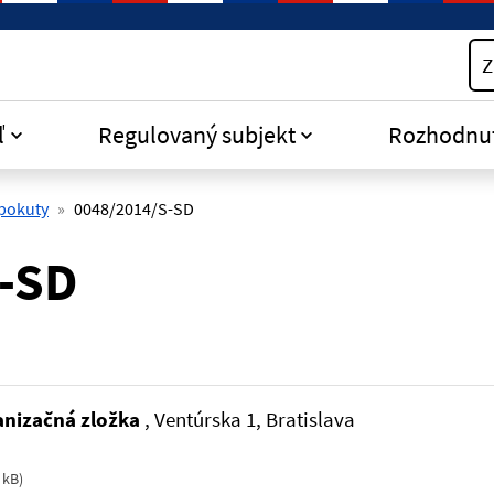
Z
ľ
Regulovaný subjekt
Rozhodnu
 pokuty
0048/2014/S-SD
-SD
anizačná zložka
, Ventúrska 1, Bratislava
 kB
)