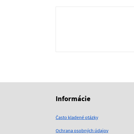
Skočiť na začiatok obsahu
Skočiť na hlavičku
Informácie
Často kladené otázky
Ochrana osobných údajov