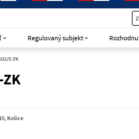
Z
ľ
Regulovaný subjekt
Rozhodnu
022/E-ZK
-ZK
10, Košice