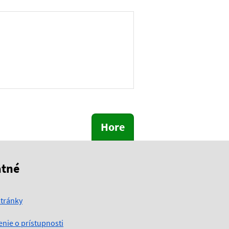
Hore
atné
tránky
enie o prístupnosti