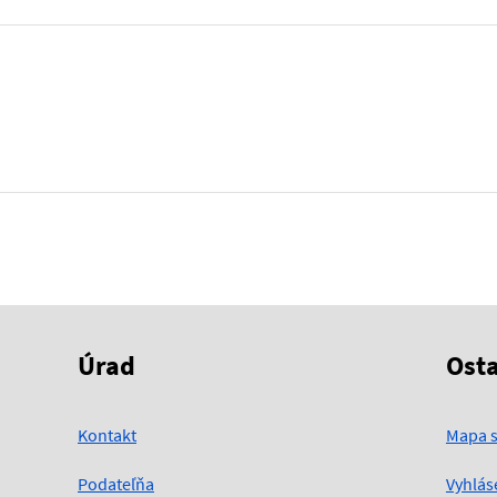
Úrad
Ost
Kontakt
Mapa s
Podateľňa
Vyhlás