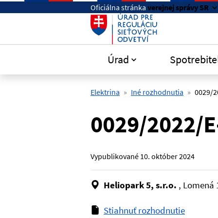
Preskočiť na hlavný obsah
Oficiálna stránka
verejnej správy SR
Úrad
Spotrebite
Elektrina
Iné rozhodnutia
0029/2
0029/2022/E
Vypublikované
10. október 2024
Heliopark 5, s.r.o.
, Lomená 
Stiahnuť rozhodnutie