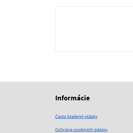
Skočiť na začiatok obsahu
Skočiť na hlavičku
Informácie
Často kladené otázky
Ochrana osobných údajov