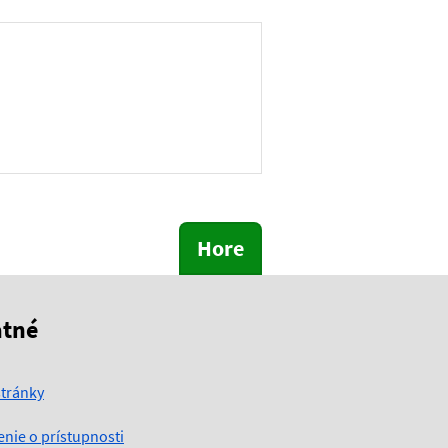
Hore
atné
tránky
enie o prístupnosti