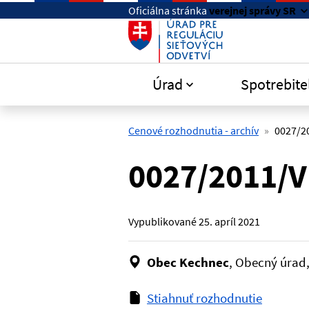
Preskočiť na hlavný obsah
Oficiálna stránka
verejnej správy SR
Úrad
Spotrebite
Cenové rozhodnutia - archív
0027/2
0027/2011/V
Vypublikované
25. apríl 2021
Obec Kechnec
, Obecný úrad
Stiahnuť rozhodnutie