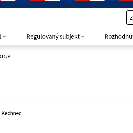
Z
ľ
Regulovaný subjekt
Rozhodnu
011/V
, Kechnec