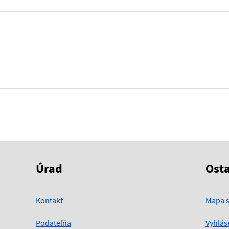
Úrad
Ost
Kontakt
Mapa s
Podateľňa
Vyhlás