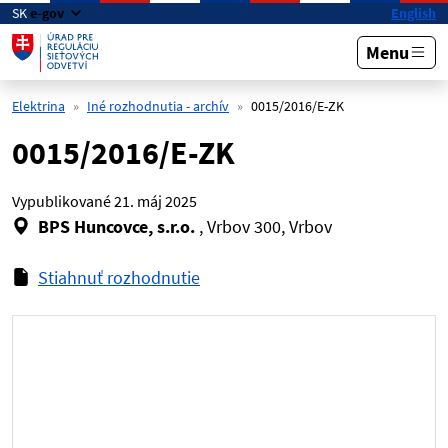
Preskočiť na hlavný obsah
SK
e-gov
English
Menu
Elektrina
Iné rozhodnutia - archív
0015/2016/E-ZK
0015/2016/E-ZK
Vypublikované
21. máj 2025
BPS Huncovce, s.r.o.
, Vrbov 300, Vrbov
Stiahnuť rozhodnutie