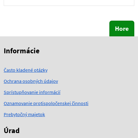
Hore
Skočiť na začiatok obsahu
Skočiť na hlavičku
Informácie
Často kladené otázky
Ochrana osobných údajov
Sprístupňovanie informácií
Oznamovanie protispoločenskej činnosti
Prebytočný majetok
Úrad