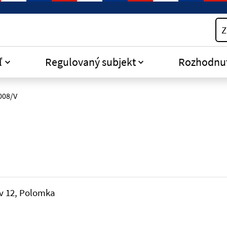
Z
ľ
Regulovaný subjekt
Rozhodnu
008/V
ov 12, Polomka