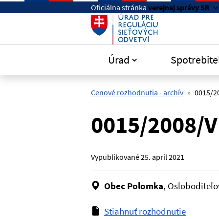
Preskočiť na hlavný obsah
Oficiálna stránka
verejnej správy SR
Úrad
Spotrebite
Cenové rozhodnutia - archív
0015/2
0015/2008/V
Vypublikované
25. apríl 2021
Obec Polomka
, Osloboditeľ
Stiahnuť rozhodnutie