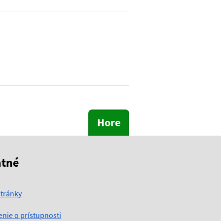
Hore
atné
tránky
enie o prístupnosti