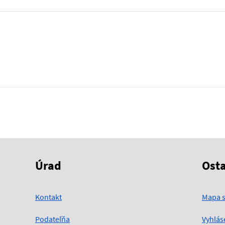
Úrad
Ost
Kontakt
Mapa s
Podateľňa
Vyhlás