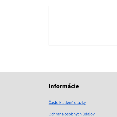
Skočiť na začiatok obsahu
Skočiť na hlavičku
Informácie
Často kladené otázky
Ochrana osobných údajov