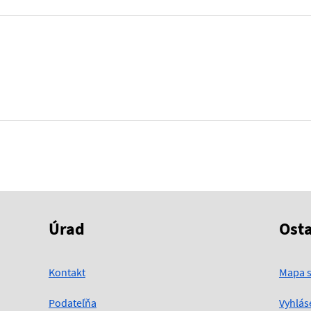
Úrad
Ost
Kontakt
Mapa s
Podateľňa
Vyhlás