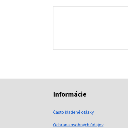
Skočiť na začiatok obsahu
Skočiť na hlavičku
Informácie
Často kladené otázky
Ochrana osobných údajov