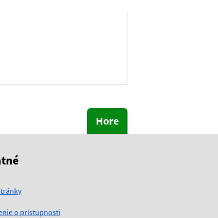
Hore
atné
tránky
enie o prístupnosti