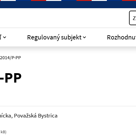
Z
ľ
Regulovaný subjekt
Rozhodnu
/2014/P-PP
P-PP
nícka, Považská Bystrica
 kB
)