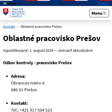
Preskočiť na hlavný obsah
SK
e-gov
English
Menu
Kontakt
Oblastné pracovisko Prešov
Oblastné pracovisko Prešov
Vypublikované:
1. august 2024
—
zobraziť aktualizácie
Odbor kontroly - pracovisko Prešov
Adresa:
Obrancov mieru 6
080 01 Prešov
Kontakt:
Tel.: +421 917 504 523