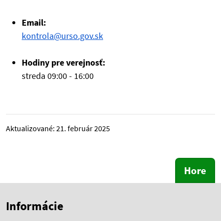
Email:
kontrola@urso.gov.sk
Hodiny pre verejnosť:
streda 09:00 - 16:00
Aktualizované:
21. február 2025
Hore
Skočiť na začiatok obsahu
Skočiť na hlavičku
Informácie