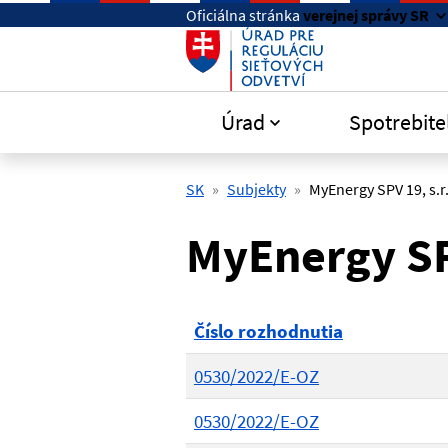
Preskočiť na hlavný obsah
Oficiálna stránka
verejnej správy SR
Úrad
Spotrebite
SK
Subjekty
MyEnergy SPV 19, s.r
MyEnergy SPV
Číslo rozhodnutia
0530/2022/E-OZ
0530/2022/E-OZ