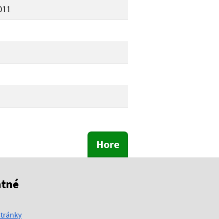
011
Hore
atné
tránky