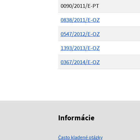
0090/2011/E-PT
0838/2011/E-OZ
0547/2012/E-OZ
1393/2013/E-OZ
0367/2014/E-OZ
Skočiť na začiatok obsahu
Skočiť na hlavičku
Informácie
Často kladené otázky