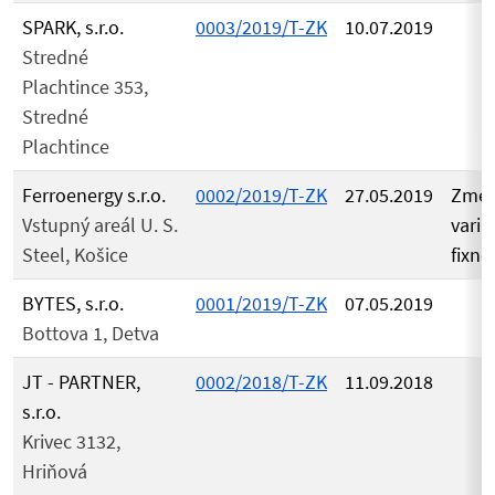
SPARK, s.r.o.
0003/2019/T-ZK
10.07.2019
Stredné
Plachtince 353,
Stredné
Plachtince
Ferroenergy s.r.o.
0002/2019/T-ZK
27.05.2019
Zme
Vstupný areál U. S.
varia
Steel, Košice
fixne
BYTES, s.r.o.
0001/2019/T-ZK
07.05.2019
Bottova 1, Detva
JT - PARTNER,
0002/2018/T-ZK
11.09.2018
s.r.o.
Krivec 3132,
Hriňová