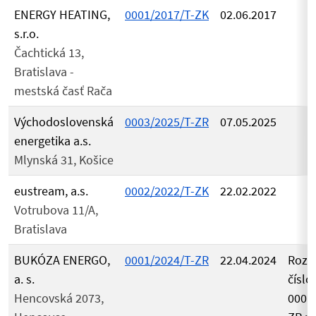
ENERGY HEATING,
0001/2017/T-ZK
02.06.2017
s.r.o.
Čachtická 13,
Bratislava -
mestská časť Rača
Východoslovenská
0003/2025/T-ZR
07.05.2025
energetika a.s.
Mlynská 31, Košice
eustream, a.s.
0002/2022/T-ZK
22.02.2022
Votrubova 11/A,
Bratislava
BUKÓZA ENERGO,
0001/2024/T-ZR
22.04.2024
Rozh
a. s.
číslo
Hencovská 2073,
0001