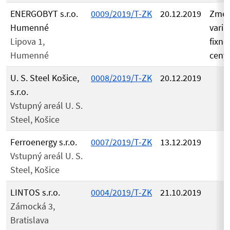
ENERGOBYT s.r.o.
0009/2019/T-ZK
20.12.2019
Zme
Humenné
varia
Lipova 1,
fixne
Humenné
ceny
U. S. Steel Košice,
0008/2019/T-ZK
20.12.2019
s.r.o.
Vstupný areál U. S.
Steel, Košice
Ferroenergy s.r.o.
0007/2019/T-ZK
13.12.2019
Vstupný areál U. S.
Steel, Košice
LINTOS s.r.o.
0004/2019/T-ZK
21.10.2019
Zámocká 3,
Bratislava