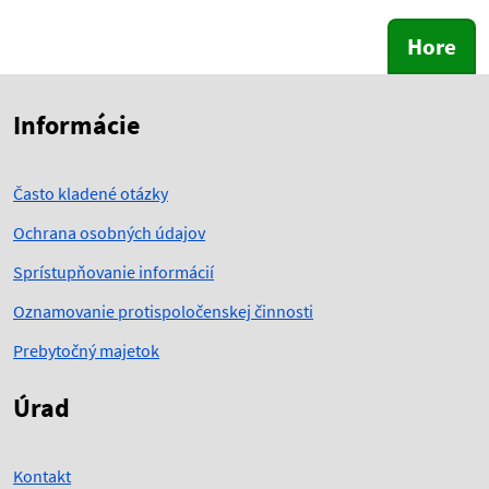
Hore
Skočiť na začiatok obsahu
Skočiť na hlavičku
Informácie
Často kladené otázky
Ochrana osobných údajov
Sprístupňovanie informácií
Oznamovanie protispoločenskej činnosti
Prebytočný majetok
Úrad
Kontakt