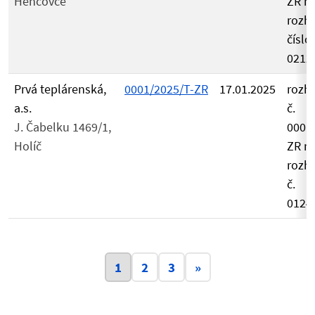
Hencovce
ZR ru
rozh
číslo
0212
Prvá teplárenská,
0001/2025/T-ZR
17.01.2025
rozh
a.s.
č.
J. Čabelku 1469/1,
0001
Holíč
ZR ru
rozh
č.
0124
Aktuálna stránka 1
1
2
3
»