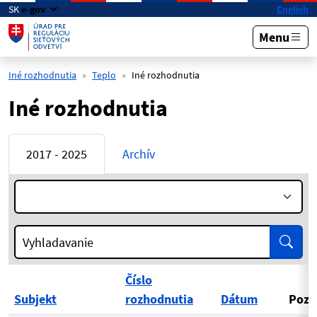
Preskočiť na hlavný obsah
SK
e-gov
English
Menu
Iné rozhodnutia
Teplo
Iné rozhodnutia
Iné rozhodnutia
2017 - 2025
Archív
Rok:
Vyhľa
Vyhladavanie
Číslo
Subjekt
rozhodnutia
Dátum
Poz