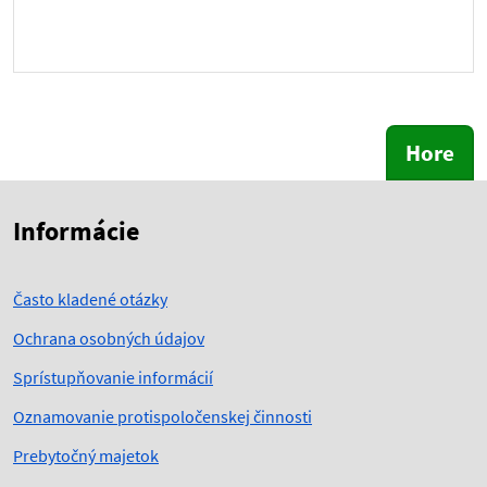
Hore
Skočiť na začiatok obsahu
Skočiť na hlavičku
Informácie
Často kladené otázky
Ochrana osobných údajov
Sprístupňovanie informácií
Oznamovanie protispoločenskej činnosti
Prebytočný majetok