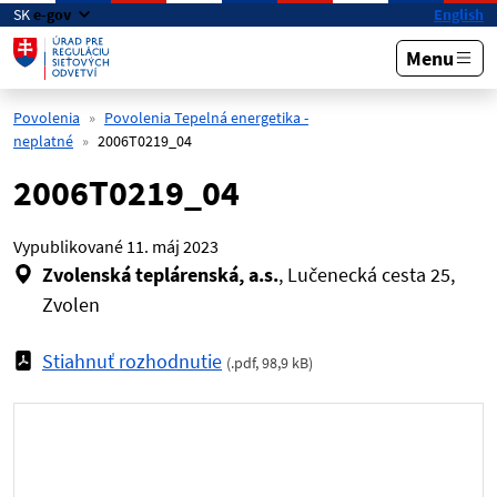
Preskočiť na hlavný obsah
SK
e-gov
English
Menu
Povolenia
Povolenia Tepelná energetika -
neplatné
2006T0219_04
2006T0219_04
Vypublikované
11. máj 2023
Zvolenská teplárenská, a.s.
, Lučenecká cesta 25,
Zvolen
Stiahnuť rozhodnutie
(
.pdf
,
98,9 kB
)