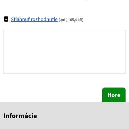
Stiahnuť rozhodnutie
(
.pdf
,
165,4 kB
)
Hore
Skočiť na začiatok obsahu
Skočiť na hlavičku
Informácie