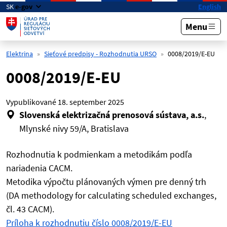
Preskočiť na hlavný obsah
SK
e-gov
English
Menu
Elektrina
Sieťové predpisy - Rozhodnutia URSO
0008/2019/E-EU
0008/2019/E-EU
Vypublikované
18. september 2025
Slovenská elektrizačná prenosová sústava, a.s.
,
Mlynské nivy 59/A, Bratislava
Rozhodnutia k podmienkam a metodikám podľa
nariadenia CACM.
Metodika výpočtu plánovaných výmen pre denný trh
(DA methodology for calculating scheduled exchanges,
čl. 43 CACM).
Príloha k rozhodnutiu číslo 0008/2019/E-EU