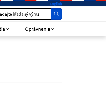
English
Vyhľadať
adajte hľadaný výraz
tia
Oprávnenia
T