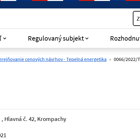
Z
ľ
Regulovaný subjekt
Rozhodnu
erejňovanie cenových návrhov - Tepelná energetika
0066/2022/
.
, Hlavná č. 42, Krompachy
021