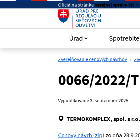
Preskočiť na hlavný obsah
Oficiálna stránka
verejnej správy SR
Úrad
Spotrebite
Zverejňovanie cenových návrhov
Zv
0066/2022/T
Vypublikované
3. september 2025
TERMOKOMPLEX, spol. s r.o
Cenový návrh (zip)
zo dňa 28.9.2