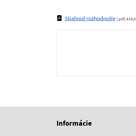
Stiahnuť rozhodnutie
(
.pdf
,
418,6
Skočiť na začiatok obsahu
Skočiť na hlavičku
Informácie