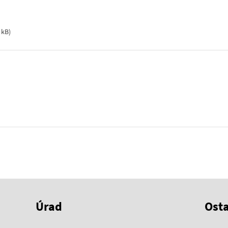
 kB
)
Úrad
Ost