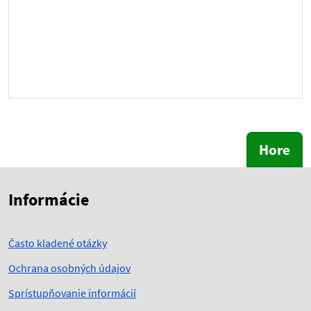
Hore
Skočiť na začiatok obsahu
Skočiť na hlavičku
Informácie
Často kladené otázky
Ochrana osobných údajov
Sprístupňovanie informácií