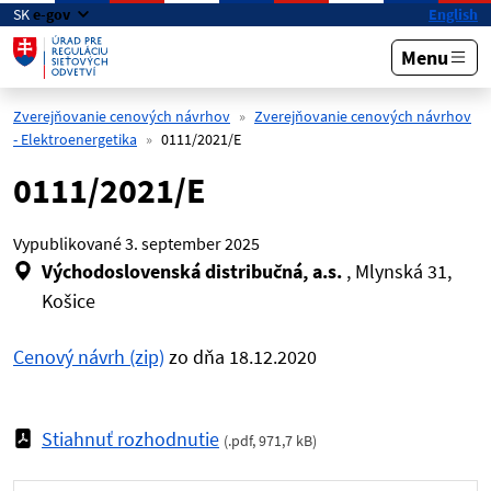
Preskočiť na hlavný obsah
SK
e-gov
English
Menu
Zverejňovanie cenových návrhov
Zverejňovanie cenových návrhov
- Elektroenergetika
0111/2021/E
0111/2021/E
Vypublikované
3. september 2025
Východoslovenská distribučná, a.s.
, Mlynská 31,
Košice
Cenový návrh (zip)
zo dňa 18.12.2020
Stiahnuť rozhodnutie
(
.pdf
,
971,7 kB
)