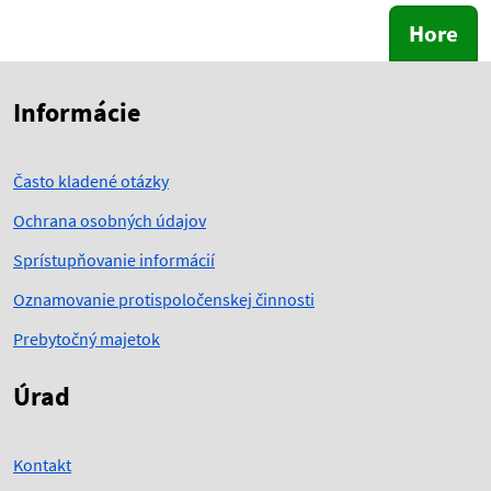
Hore
Skočiť na začiatok obsahu
Skočiť na hlavičku
Informácie
Často kladené otázky
Ochrana osobných údajov
Sprístupňovanie informácií
Oznamovanie protispoločenskej činnosti
Prebytočný majetok
Úrad
Kontakt