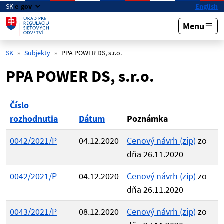
Preskočiť na hlavný obsah
SK
e-gov
English
Menu
SK
Subjekty
PPA POWER DS, s.r.o.
PPA POWER DS, s.r.o.
Číslo
rozhodnutia
Dátum
Poznámka
0042/2021/P
04.12.2020
Cenový návrh (zip)
zo
dňa 26.11.2020
0042/2021/P
04.12.2020
Cenový návrh (zip)
zo
dňa 26.11.2020
0043/2021/P
08.12.2020
Cenový návrh (zip)
zo