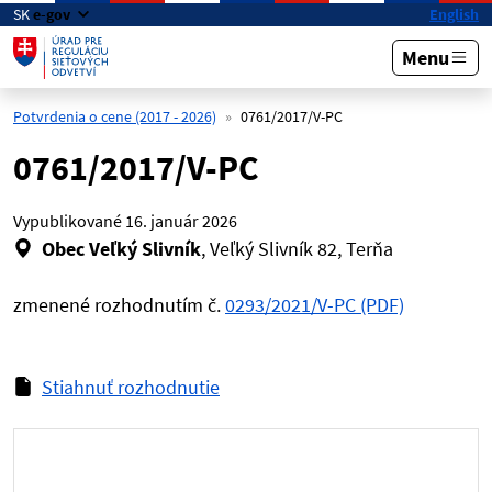
Preskočiť na hlavný obsah
SK
e-gov
English
Menu
Potvrdenia o cene (2017 - 2026)
0761/2017/V-PC
0761/2017/V-PC
Vypublikované
16. január 2026
Obec Veľký Slivník
, Veľký Slivník 82, Terňa
zmenené rozhodnutím č.
0293/2021/V-PC (PDF)
Stiahnuť rozhodnutie