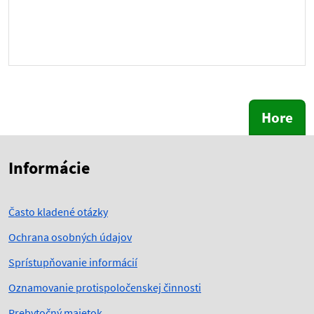
Hore
Skočiť na začiatok obsahu
Skočiť na hlavičku
Informácie
Často kladené otázky
Ochrana osobných údajov
Sprístupňovanie informácií
Oznamovanie protispoločenskej činnosti
Prebytočný majetok