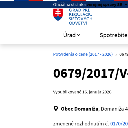
Preskočiť na hlavný obsah
Oficiálna stránka
verejnej správy SR
Úrad
Spotrebite
Potvrdenia o cene (2017 - 2026)
067
0679/2017/V
Vypublikované
16. január 2026
Obec Domaniža
, Domaniža 
zmenené rozhodnutím č.
0170/20