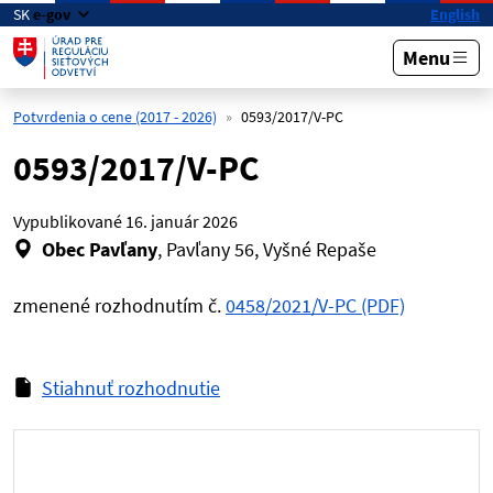
Preskočiť na hlavný obsah
SK
e-gov
English
Menu
Potvrdenia o cene (2017 - 2026)
0593/2017/V-PC
0593/2017/V-PC
Vypublikované
16. január 2026
Obec Pavľany
, Pavľany 56, Vyšné Repaše
zmenené rozhodnutím č.
0458/2021/V-PC (PDF)
Stiahnuť rozhodnutie