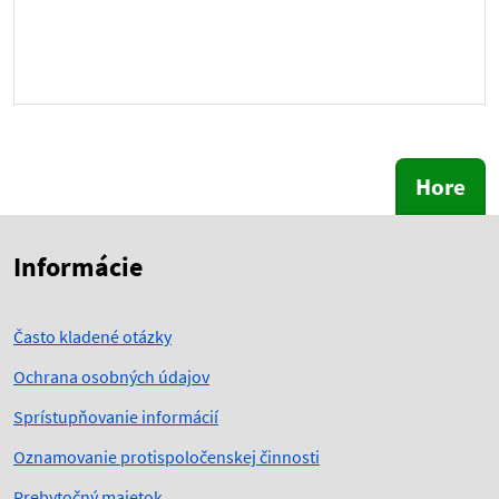
Hore
Skočiť na začiatok obsahu
Skočiť na hlavičku
Informácie
Často kladené otázky
Ochrana osobných údajov
Sprístupňovanie informácií
Oznamovanie protispoločenskej činnosti
Prebytočný majetok