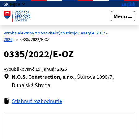
Preskočiť na hlavný obsah
SK
e-gov
English
Menu
Výroba elektriny z obnoviteľných zdrojov energie (2017 -
2026)
0335/2022/E-OZ
0335/2022/E-OZ
Vypublikované
15. január 2026
N.O.S. Construction, s.r.o.
, Štúrova 1090/7,
Dunajská Streda
Stiahnuť rozhodnutie