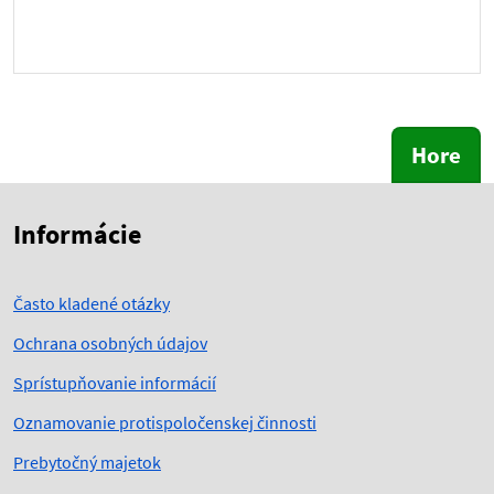
Hore
Skočiť na začiatok obsahu
Skočiť na hlavičku
Informácie
Často kladené otázky
Ochrana osobných údajov
Sprístupňovanie informácií
Oznamovanie protispoločenskej činnosti
Prebytočný majetok