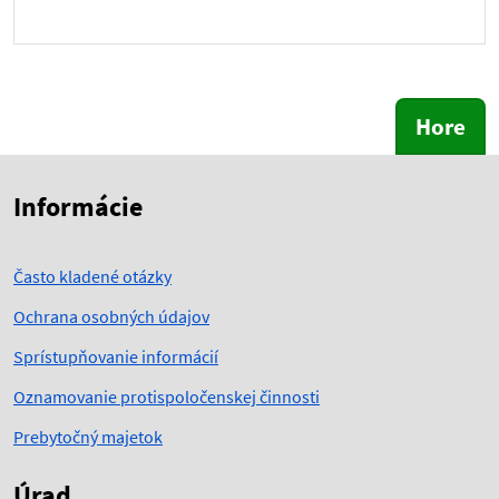
Hore
Skočiť na začiatok obsahu
Skočiť na hlavičku
Informácie
Často kladené otázky
Ochrana osobných údajov
Sprístupňovanie informácií
Oznamovanie protispoločenskej činnosti
Prebytočný majetok
Úrad