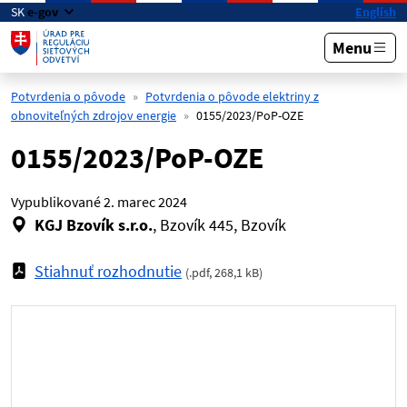
Preskočiť na hlavný obsah
SK
e-gov
English
Menu
Potvrdenia o pôvode
Potvrdenia o pôvode elektriny z
obnoviteľných zdrojov energie
0155/2023/PoP-OZE
0155/2023/PoP-OZE
Vypublikované
2. marec 2024
KGJ Bzovík s.r.o.
, Bzovík 445, Bzovík
Stiahnuť rozhodnutie
(
.pdf
,
268,1 kB
)