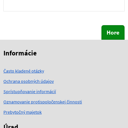
Hore
Skočiť na začiatok obsahu
Skočiť na hlavičku
Informácie
Často kladené otázky
Ochrana osobných údajov
Sprístupňovanie informácií
Oznamovanie protispoločenskej činnosti
Prebytočný majetok
Úrad