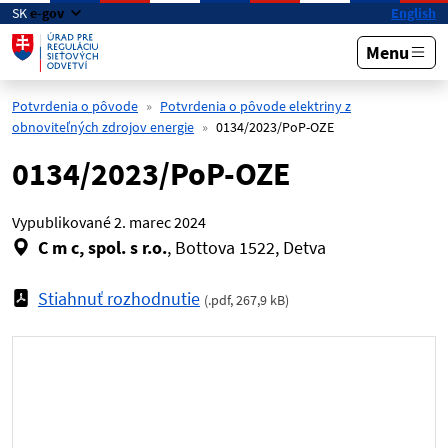
Preskočiť na hlavný obsah
SK
e-gov
English
Menu
Potvrdenia o pôvode
Potvrdenia o pôvode elektriny z
obnoviteľných zdrojov energie
0134/2023/PoP-OZE
0134/2023/PoP-OZE
Vypublikované
2. marec 2024
C m c, spol. s r.o.
, Bottova 1522, Detva
Stiahnuť rozhodnutie
(
.pdf
,
267,9 kB
)