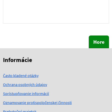
Hore
Skočiť na začiatok obsahu
Skočiť na hlavičku
Informácie
Často kladené otázky
Ochrana osobných údajov
Sprístupňovanie informácií
Oznamovanie protispoločenskej činnosti
Prebytočný majetok