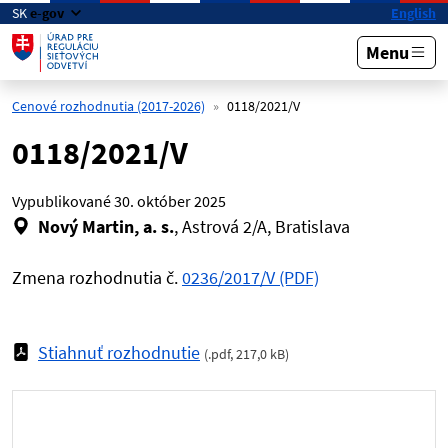
Preskočiť na hlavný obsah
SK
e-gov
English
Menu
Cenové rozhodnutia (2017-2026)
0118/2021/V
0118/2021/V
Vypublikované
30. október 2025
Nový Martin, a. s.
, Astrová 2/A, Bratislava
Zmena rozhodnutia č.
0236/2017/V (PDF)
Stiahnuť rozhodnutie
(
.pdf
,
217,0 kB
)