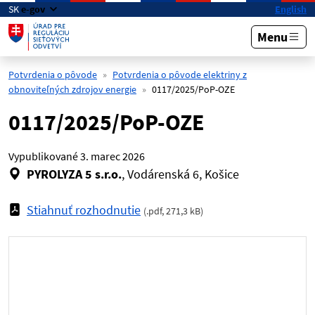
Preskočiť na hlavný obsah
SK
e-gov
English
Menu
Potvrdenia o pôvode
Potvrdenia o pôvode elektriny z
obnoviteľných zdrojov energie
0117/2025/PoP-OZE
0117/2025/PoP-OZE
Vypublikované
3. marec 2026
PYROLYZA 5 s.r.o.
, Vodárenská 6, Košice
Stiahnuť rozhodnutie
(
.pdf
,
271,3 kB
)