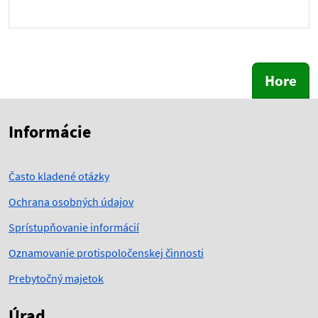
Hore
Skočiť na začiatok obsahu
Skočiť na hlavičku
Informácie
Často kladené otázky
Ochrana osobných údajov
Sprístupňovanie informácií
Oznamovanie protispoločenskej činnosti
Prebytočný majetok
Úrad