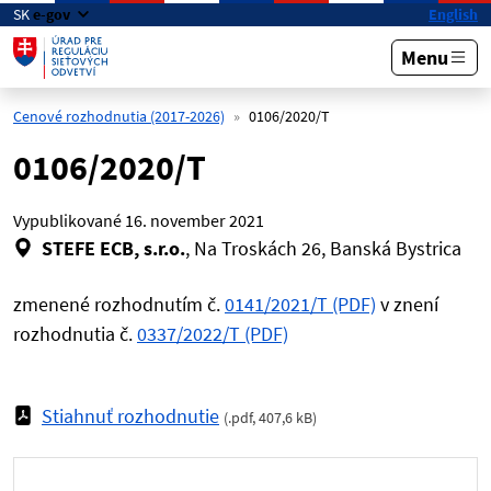
Preskočiť na hlavný obsah
SK
e-gov
English
Menu
Cenové rozhodnutia (2017-2026)
0106/2020/T
0106/2020/T
Vypublikované
16. november 2021
STEFE ECB, s.r.o.
, Na Troskách 26, Banská Bystrica
zmenené rozhodnutím č.
0141/2021/T (PDF)
v znení
rozhodnutia č.
0337/2022/T (PDF)
Stiahnuť rozhodnutie
(
.pdf
,
407,6 kB
)