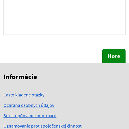
Hore
Skočiť na začiatok obsahu
Skočiť na hlavičku
Informácie
Často kladené otázky
Ochrana osobných údajov
Sprístupňovanie informácií
Oznamovanie protispoločenskej činnosti