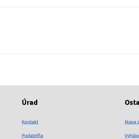
Úrad
Ost
Kontakt
Mapa s
Podateľňa
Vyhlás