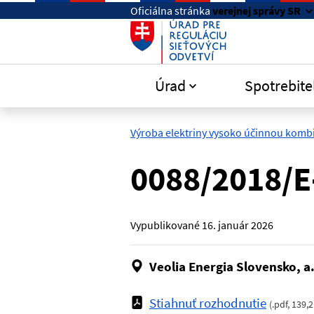
Preskočiť na hlavný obsah
Oficiálna stránka
verejnej správy SR
Úrad
Spotrebite
Výroba elektriny vysoko účinnou komb
0088/2018/E
Vypublikované
16. január 2026
Veolia Energia Slovensko, a.
Stiahnuť rozhodnutie
(
.pdf
,
139,2