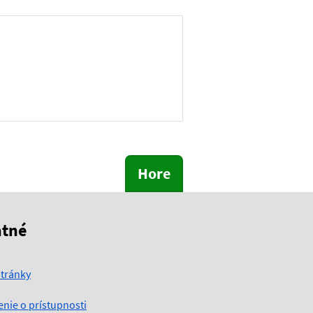
Hore
atné
tránky
enie o prístupnosti