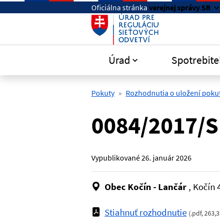
Preskočiť na hlavný obsah
Oficiálna stránka
verejnej správy SR
Úrad
Spotrebite
Pokuty
Rozhodnutia o uložení pokut
0084/2017/S
Vypublikované
26. január 2026
Obec Kočín - Lančár
, Kočín 
Stiahnuť rozhodnutie
(
.pdf
,
263,3