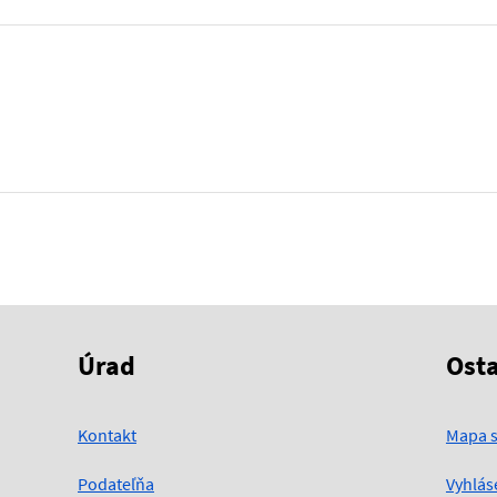
Úrad
Ost
Kontakt
Mapa s
Podateľňa
Vyhlás