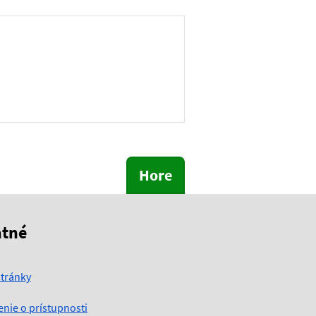
Hore
atné
tránky
enie o prístupnosti