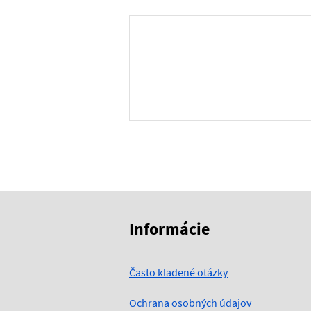
Skočiť na začiatok obsahu
Skočiť na hlavičku
Informácie
Často kladené otázky
Ochrana osobných údajov