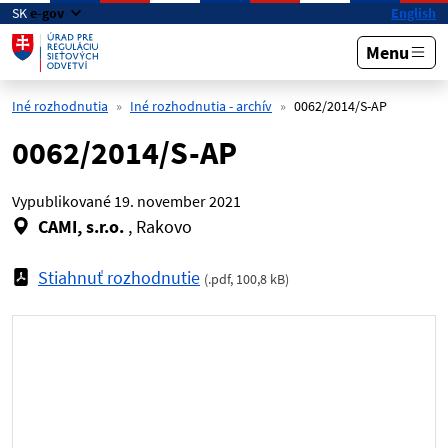
Preskočiť na hlavný obsah
SK
e-gov
English
Menu
Iné rozhodnutia
Iné rozhodnutia - archív
0062/2014/S-AP
0062/2014/S-AP
Vypublikované
19. november 2021
CAMI, s.r.o.
, Rakovo
Stiahnuť rozhodnutie
(
.pdf
,
100,8 kB
)