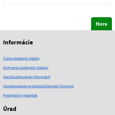
Hore
Skočiť na začiatok obsahu
Skočiť na hlavičku
Informácie
Často kladené otázky
Ochrana osobných údajov
Sprístupňovanie informácií
Oznamovanie protispoločenskej činnosti
Prebytočný majetok
Úrad