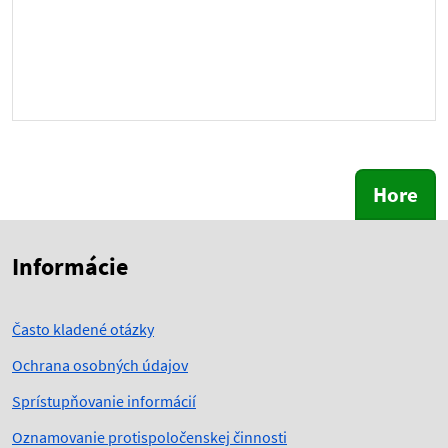
Hore
Skočiť na začiatok obsahu
Skočiť na hlavičku
Informácie
Často kladené otázky
Ochrana osobných údajov
Sprístupňovanie informácií
Oznamovanie protispoločenskej činnosti