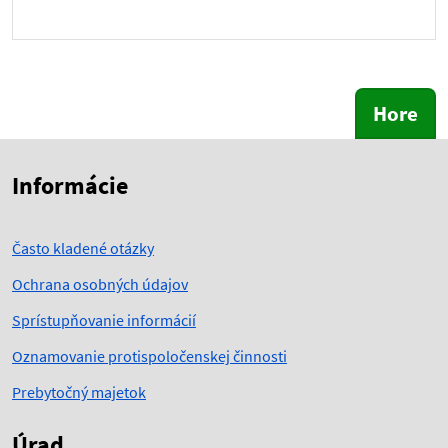
Hore
Skočiť na začiatok obsahu
Skočiť na hlavičku
Informácie
Často kladené otázky
Ochrana osobných údajov
Sprístupňovanie informácií
Oznamovanie protispoločenskej činnosti
Prebytočný majetok
Úrad