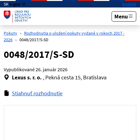
Preskočiť na hlavný obsah
SK
e-gov
English
Menu
Pokuty
Rozhodnutia o uložení pokuty vydané v rokoch 2017 -
2026
0048/2017/S-SD
0048/2017/S-SD
Vypublikované
26. január 2026
Lexus s. r. o.
, Pekná cesta 15, Bratislava
Stiahnuť rozhodnutie