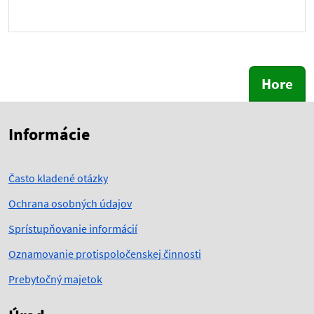
Hore
Skočiť na začiatok obsahu
Skočiť na hlavičku
Informácie
Často kladené otázky
Ochrana osobných údajov
Sprístupňovanie informácií
Oznamovanie protispoločenskej činnosti
Prebytočný majetok