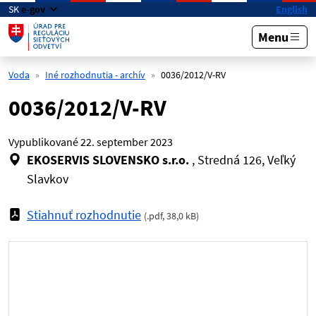
Preskočiť na hlavný obsah
SK
e-gov
English
Menu
Voda
Iné rozhodnutia - archív
0036/2012/V-RV
0036/2012/V-RV
Vypublikované
22. september 2023
EKOSERVIS SLOVENSKO s.r.o.
, Stredná 126, Veľký
Slavkov
Stiahnuť rozhodnutie
(
.pdf
,
38,0 kB
)