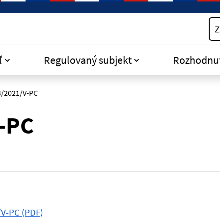
Z
ľ
Regulovaný subjekt
Rozhodnu
3/2021/V-PC
-PC
/V-PC (PDF)