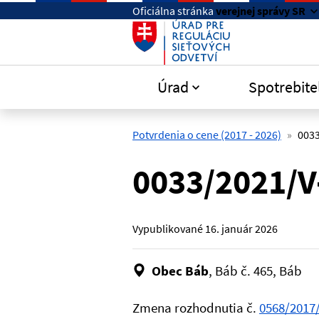
Preskočiť na hlavný obsah
Oficiálna stránka
verejnej správy SR
Úrad
Spotrebite
Potvrdenia o cene (2017 - 2026)
003
0033/2021/V
Vypublikované
16. január 2026
Obec Báb
, Báb č. 465, Báb
Zmena rozhodnutia č.
0568/2017