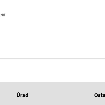
 kB
)
Úrad
Ost