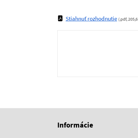
Stiahnuť rozhodnutie
(
.pdf
,
205,6
Skočiť na začiatok obsahu
Skočiť na hlavičku
Informácie