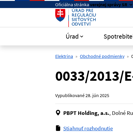
Preskočiť na hlavný obsah
Oficiálna stránka
verejnej správy SR
Úrad
Spotrebite
Elektrina
Obchodné podmienky
0033/2013/
Vypublikované
28. jún 2025
PBPT Holding, a.s.
, Dolné Ru
Stiahnuť rozhodnutie