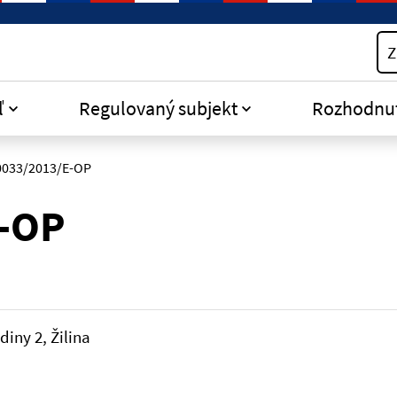
Z
ľ
Regulovaný subjekt
Rozhodnu
0033/2013/E-OP
E-OP
diny 2, Žilina