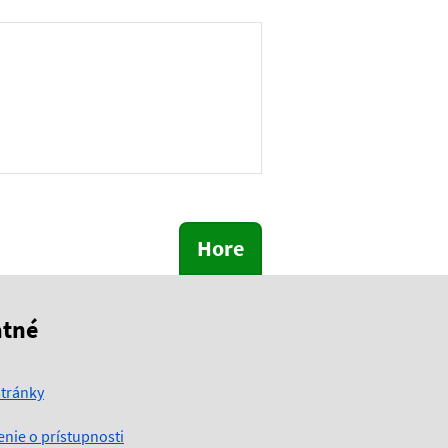
Hore
atné
tránky
enie o prístupnosti