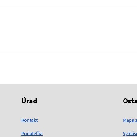
Úrad
Ost
Kontakt
Mapa s
Podateľňa
Vyhlás