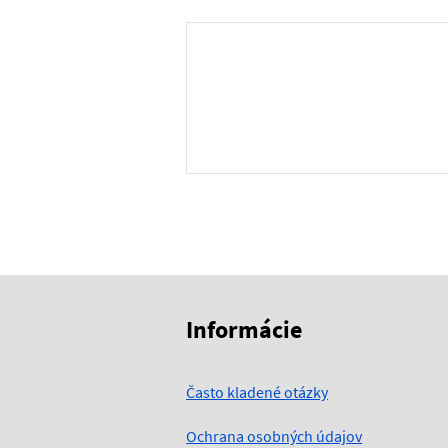
Skočiť na začiatok obsahu
Skočiť na hlavičku
Informácie
Často kladené otázky
Ochrana osobných údajov